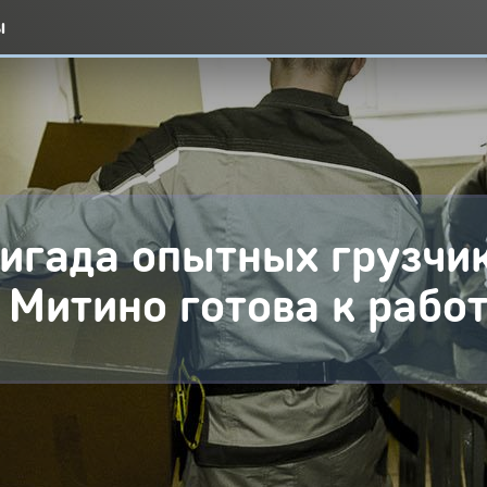
ы
игада опытных грузчи
 Митино готова к рабо