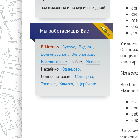
Без выходных и праздничных дней!
ор
фо
гот
со
АКЦИИ
Мы работаем для Вас
дел
У нас м
В Митино,
Бутово
,
Видном
,
Организ
Долгопрудном
,
Зеленограде
,
специал
квартиры
Красногорске
,
Лобне,
Москве
,
Нахабино,
Одинцово
,
Заказ
Солнечногорске,
Солнцево
,
Троицке
,
Химках
,
Щербинке
Все бол
Митино з
вы
по
раб
инд
Вы мож
упаковку