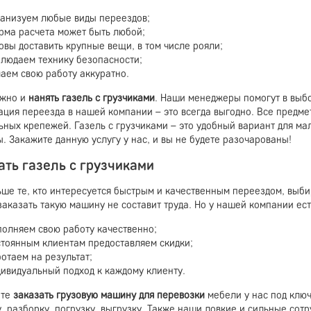
ганизуем любые виды переездов;
рма расчета может быть любой;
овы доставить крупные вещи, в том числе рояли;
блюдаем технику безопасности;
аем свою работу аккуратно.
ожно и
нанять газель с грузчиками
. Наши менеджеры помогут в выбо
ация переезда в нашей компании – это всегда выгодно. Все пред
ьных крепежей. Газель с грузчиками – это удобный вариант для м
. Закажите данную услугу у нас, и вы не будете разочарованы!
ать газель с грузчиками
ьше те, кто интересуется быстрым и качественным переездом, выби
аказать такую машину не составит труда. Но у нашей компании ест
полняем свою работу качественно;
стоянным клиентам предоставляем скидки;
отаем на результат;
ивидуальный подход к каждому клиенту.
ете
заказать грузовую машину для перевозки
мебели у нас под ключ
, разборку, погрузку, выгрузку. Также наши ловкие и сильные сот