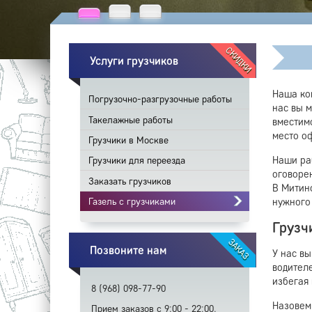
СКИДКИ
Услуги грузчиков
Наша ко
Погрузочно-разгрузочные работы
нас вы 
Такелажные работы
вместимо
место о
Грузчики в Москве
Наши ра
Грузчики для переезда
оговоре
Заказать грузчиков
В Митино
нужного
Газель с грузчиками
Грузч
ЗАКАЗ
Позвоните нам
У нас в
водител
избегая
8 (968) 098-77-90
Назовем
Прием заказов с 9:00 - 22:00.