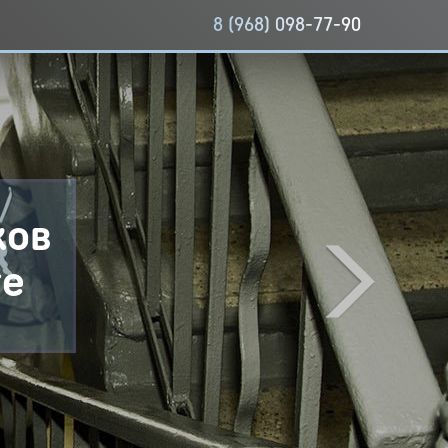
8 (968) 098-77-90
ков
те